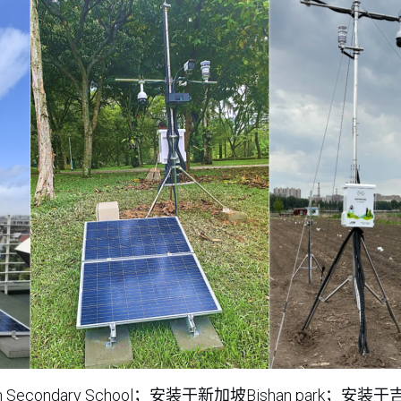
h Secondary School；安装于新加坡Bishan par