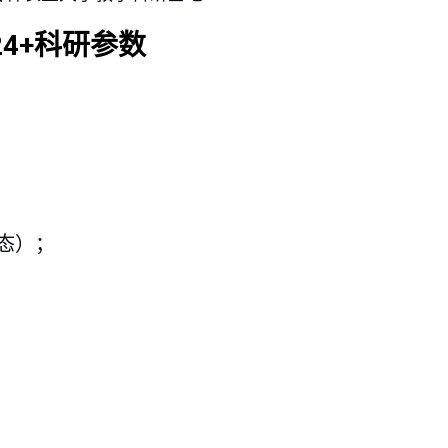
4+科研参数
状态）；