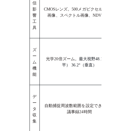
信
影
CMOSレンズ。
5
00メガピクセル、RGB
響
画像、スペクトル画像、NDVI画像
工
具
ズ
ー
光学20倍ズーム。
最大視野
48.1°（水
ム
平） 36.2°（垂直）
機
能
デ
ー
自動捕捉周波数範囲を設定できる：
10
タ
議事録
24
時間
収
集