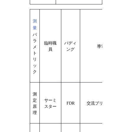
測
量
パ
ラ
臨時職
パディ
導電率
メ
員
ング
ト
リ
ッ
ク
測
定
サーミ
FDR
交流ブリッジ方式
原
スター
理