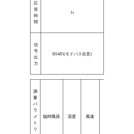
応
答
1s
時
間
信
号
RS485
(
モドバス
合意)
出
力
測
量
パ
ラ
けい
メ
臨時職員
湿度
風速
降水量
こう
ト
リ