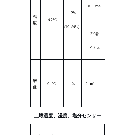
0~10m/s
±
2
%
精
±
0.2°C
±
2°
±15%
度
(10
~
80%
)
2%
@
>10m/s
解
0.01mm/
0.1°C
1%
0.1m/s
1°
像
分
土壌温度、湿度、塩分センサー