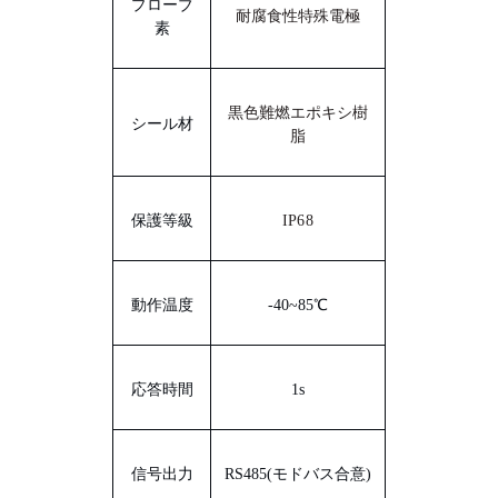
プローブ
耐腐食性特殊電極
素
黒色難燃エポキシ樹
シール材
脂
保護等級
IP6
8
動作温度
-
4
0~
85
℃
応答時間
1s
信号出力
RS485
(
モドバス
合意)