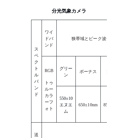
分光気象カメラ
ワイ
ドバ
狭帯域とピーク波長
ンド
ス
ペ
ク
ト
グリー
R
GB
ボーナス
近赤外
ル
ン
バ
トゥ
ン
ルー
ド
カラ
5
50
±
10
ーフ
エヌエ
650±10nm
850±10nm
ォト
ム
送