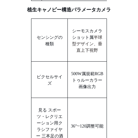
植生キャノピー構造パラメータカメラ
シーモス
カメラ
センシングの
ショット
属
半球
種類
型デザイン、垂
直上下視野
500W
属
規範
RGB
ピクセルサイ
トゥルーカラー
ズ
画像出力
見る
スポー
ツ・レクリエ
ーション用ク
~
3
6
°
1
2
0
調整可能
ラシファイヤ
ー
三本足の酒