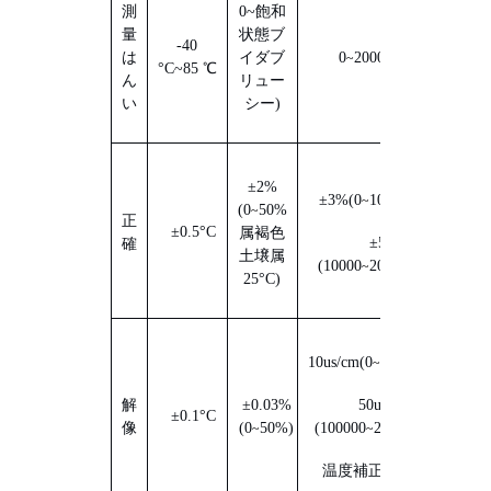
測
0~
飽和
量
状態
ブ
-40
は
イダブ
0
20000us/cm
~
°C~
85
℃
ん
リュー
い
シー
)
±2%
±3%
(
0
10000us/cm
)
~
(
0
50%
~
正
±0.5°C
属
褐色
±5%
確
土壌
属
(
10000
20000us/cm
)
~
25°C
)
10us/cm
(
0
10000us/cm
)
~
解
±0.03%
50us/cm
±0.1°C
像
(
0
50%
)
(
100000
20000us/cm
)
~
~
温度補正機能内蔵