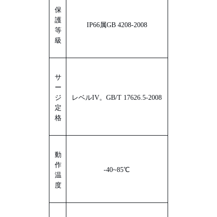
保
護
IP66
属
GB 4208-2008
等
級
サ
ー
ジ
レベルIV。
GB/T 17626.5-2008
定
格
動
作
-
4
0
~85
℃
温
度