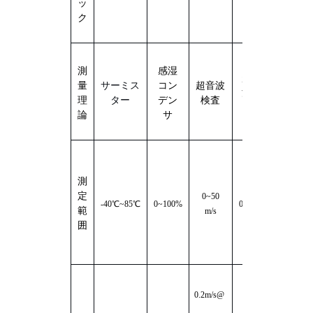
ッ
ク
測
感湿
超音
マイク
量
サーミス
コン
超音波
波検
ロ波レ
理
ター
デン
検査
査
ーダー
論
サ
測
定
0~
5
0
0~200
-
40℃~85℃
0~100%
0~360°
範
m/s
mm
/
h
囲
0.2m/s
@