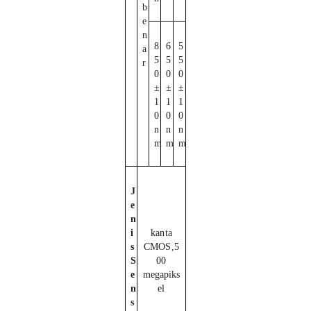
b
e
n
8
6
5
a
5
5
5
r
0
0
0
±
±
±
1
1
1
0
0
0
n
n
n
m
m
m
J
e
n
i
kanta
s
CMOS,
5
S
00
e
megapiks
n
el
s