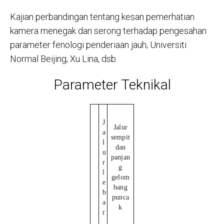
Kajian perbandingan tentang kesan pemerhatian
kamera menegak dan serong terhadap pengesahan
parameter fenologi penderiaan jauh; Universiti
Normal Beijing, Xu Lina, dsb.
Parameter Teknikal
J
Jalur
a
sempit
l
dan
u
panjan
r
g
l
gelom
e
bang
b
punca
a
k
r