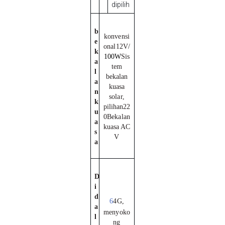
dipilih
b
konvensi
e
onal
12V
/
k
100W
Sis
a
tem
l
bekalan
a
kuasa
n
solar,
k
pilihan
2
2
u
0
Bekalan
a
kuasa AC
s
V
a
D
i
d
6
4
G,
a
menyoko
l
ng