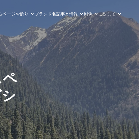
ムページ
お飾り
ブランド名
記事と情報
判例
に対して
スペ
グシ