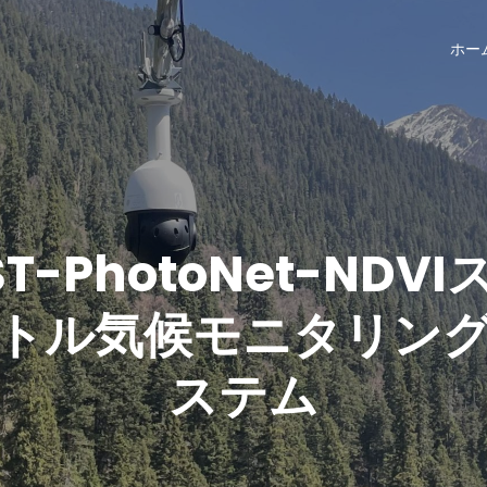
ホー
ST-PhotoNet-NDVI
トル気候モニタリン
ステム