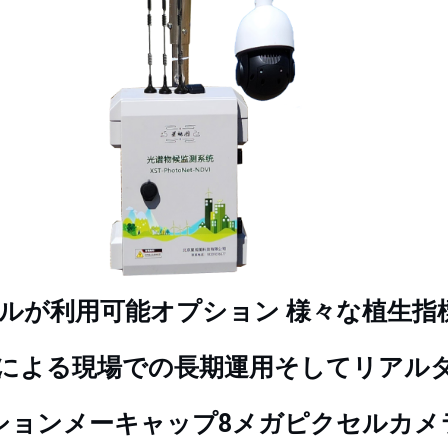
ルが利用可能
オプション
様々な植生指
による現場での長期運用
そして
リアル
ション
メーキャップ
8メガピクセル
カメ