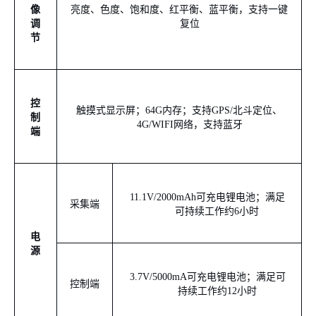
像
亮度、色度、饱和度、红平衡、蓝平衡，支持一键
调
复位
节
控
触摸式显示屏；
6
4
G
内存；支持
GPS/
北斗定位、
制
4G/WIFI
网络，支持蓝牙
端
1
1.1
V
/2000
mAh
可充电锂
电池
；满足
采集端
可持续工作约
6
小时
电
源
3
.
7
V/
5000
mA
可充电锂电池；满足可
控制端
持续工作约
12
小时