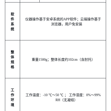
软
件
仪器操作基于安卓系统的
A
PP
软件；云端操作基于
系
浏览器，用户免安装
统
整
体
重量
15
00
g
；整体长度约
1
02
cm
（含肘托）
规
格
工
作
工作温度：
-10 ℃
～
50 ℃
； 工作湿度：
0%
～
99%
环
RH
（无凝结）
境