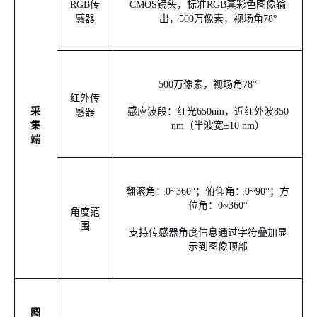
R
GB
传
CMOS
镜头
，标准
RGB
真彩色图像输
感
器
出
，
5
00
万像素
，视场角
7
8
°
500
万像素
，视场角
7
8
°
红外传
采
感应波段：红光
6
50
nm
，
近红外波
850
感器
集
nm
（半波宽
±
10 nm
）
端
翻滚角：
0~
360°
；
俯仰
角
：
0
~
90°
；方
位角：
0~
360°
角度范
围
支持传感器角度信息通过字符叠加显
示
到图像顶部
图