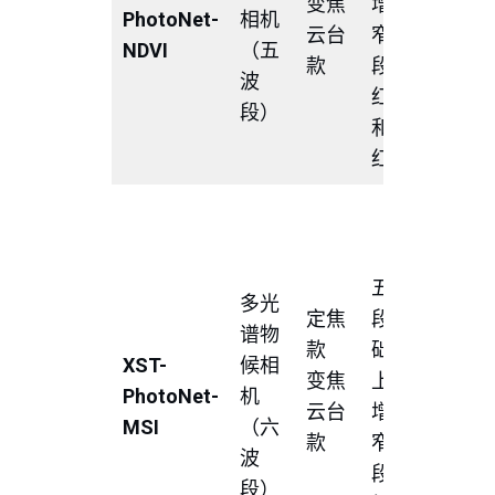
变焦
增加
PhotoNet-
相机
输出ND
云台
窄波
NDVI
（五
被指数
款
段的
波
NDVI图
红光
段）
支持计
和近
OSAVI
红外
输出G
RCC、
及GV
五波
多光
指数和N
定焦
段基
谱物
植被指
款
础
XST-
候相
NDVI
变焦
上，
PhotoNet-
机
加输出
云台
增加
MSI
（六
550±1
款
窄波
波
度图，
段的
段）
计算