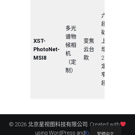
六波段
六波
基础上
段基
加450±
多光
础
和
谱物
XST-
变焦
上，
720±1
候相
PhotoNet-
云台
增加
或者定
机
M
SI8
款
2个
他窄波
（定
定制
持计算
制）
窄波
LCI、
段
NDRE
EVI、S
© 2026 北京星视图科技有限公司. Created with
Kubio
using WordPress and
繁體中文