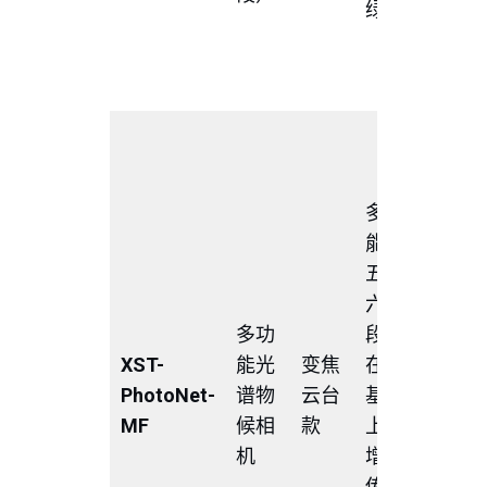
绿
GNDV
NDWI
OSAVI
输出G
RCC、
及GV
多功
指数、N
能
植被指
五、
NDVI
六波
550±1
多功
段：
度图;
XST-
能光
变焦
在原
算GND
PhotoNet-
谱物
云台
基础
NDWI
M
F
候相
款
上，
OSAV
机
增加
加输出
传感