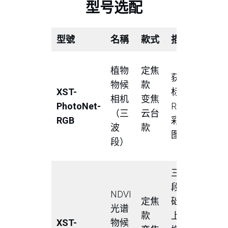
型号选配
型號
名稱
款式
描述
监测要
群体、
植物
定焦
获取
的物候
物候
款
XST-
标准
测；输
相机
变焦
PhotoNet-
RGB
GCC、
（三
云台
RGB
彩色
RCC、
波
款
图像
及GV
段）
指数
三波
输出G
段基
NDVI
RCC、
定焦
础
光谱
及GV
款
上，
XST-
物候
指数，