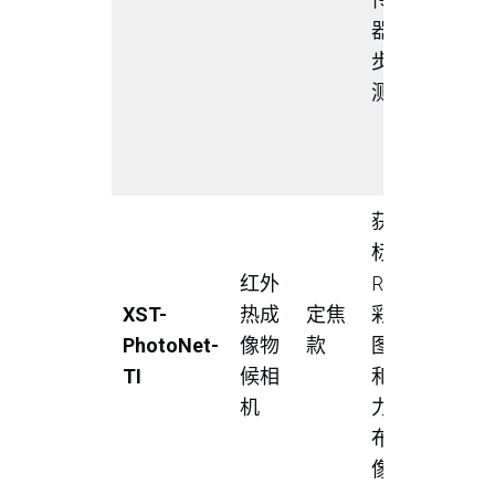
高度、
器同
温湿度
步监
维倾角
测
（滚轴
俯仰角
向角）
获取
获取R
标准
像，自
红外
RGB
取提取
XST-
热成
定焦
彩色
温、最
PhotoNet-
像物
款
图像
温、平
TI
候相
和热
支持用
机
力分
定义图
布图
围提取
像