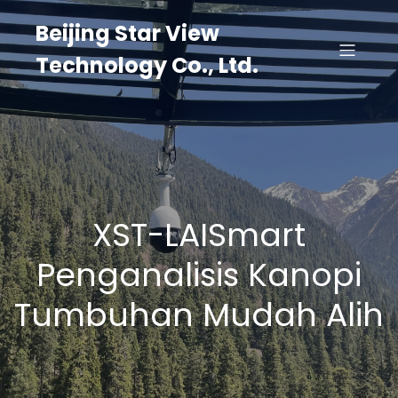
Beijing Star View
Technology Co., Ltd.
XST-LAISmart
Penganalisis Kanopi
Tumbuhan Mudah Alih