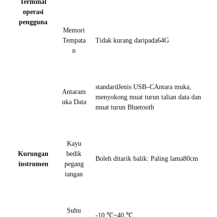
Terminal
operasi
pengguna
Memori
Tempata
Tidak kurang daripada
64G
n
standard
Jenis USB
–
C
Antara muka,
Antaram
menyokong muat turun talian data dan
uka Data
muat turun Bluetooth
Kayu
Kurungan
bedik
Boleh ditarik balik: Paling lama
80cm
instrumen
pegang
tangan
Suhu
-10 ℃
~
40 ℃