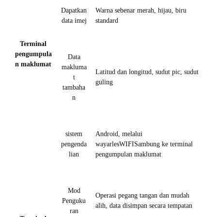
Dapatkan
Warna sebenar merah, hijau, biru
data imej
standard
Terminal
pengumpula
Data
n maklumat
makluma
Latitud dan longitud, sudut pic, sudut
t
guling
tambaha
n
sistem
Android, melalui
pengenda
wayarles
WIFI
Sambung ke terminal
lian
pengumpulan maklumat
Mod
Operasi pegang tangan dan mudah
Penguku
alih, data disimpan secara tempatan
ran