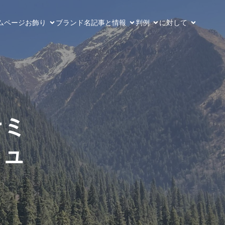
ムページ
お飾り
ブランド名
記事と情報
判例
に対して
ナミ
リュ