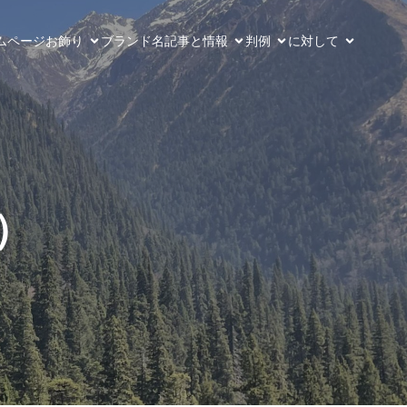
ムページ
お飾り
ブランド名
記事と情報
判例
に対して
）