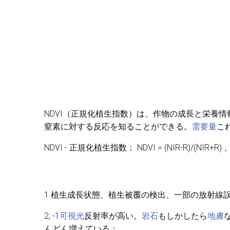
NDVI（正規化植生指数）は、作物の成長と栄養
需要量
窒素に対する反応を知ることができる。
こ
NDVI - 正規化植生指数： NDVI = (NIR-R)/(
1.植生成長状態、植生被覆の検出、一部の放射線
可視光
岩石
地膚
2, -1
反射率が高い。
もしかしたら
んどん増えている；