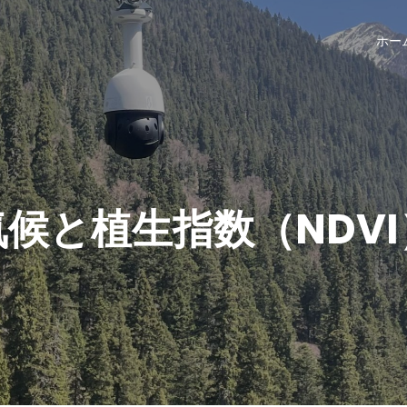
ホー
気候と植生指数（NDVI